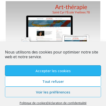
Nous utilisons des cookies pour optimiser notre site
web et notre service.
Art Thérapie Charlemagne
Accepter les cookies
il y a 5 ans
Tout refuser
Optimisation du site internet Art Thérapie
Charlemagne L’art thérapie s’adresse à toute
Voir les préférences
personne en recherche de mieux-être, de
développement personnel et/ou professionnel ou de
Politique de cookies
Déclaration de confidentialité