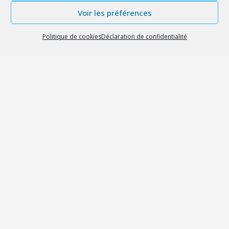
Voir les préférences
Politique de cookies
Déclaration de confidentialité
Image de macrovector_official
sur Freepik
En savoir plus sur nos
prestations
CONTACTEZ-NOUS
© 2026 – Tous droits réservés – Nahécom