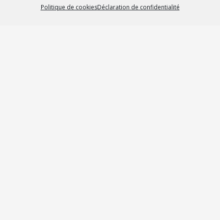
Politique de cookies
Déclaration de confidentialité
Roll-Up
Attirer l’attention