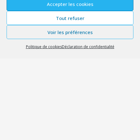
Accepter les cookies
Tout refuser
Voir les préférences
Politique de cookies
Déclaration de confidentialité
© 2026 – Tous droits réservés – Nahécom
Prestations
Mentions légales
Politique de confidentialité
Politique de cookies (UE)