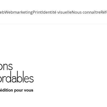
web
Webmarketing
Print
Identité visuelle
Nous connaître
Réf