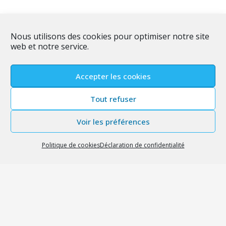
Nous utilisons des cookies pour optimiser notre site
web et notre service.
Accepter les cookies
Tout refuser
Voir les préférences
Politique de cookies
Déclaration de confidentialité
© 2026 – Tous droits réservés – Nahécom
Prestations
Mentions légales
Politique de confidentialité